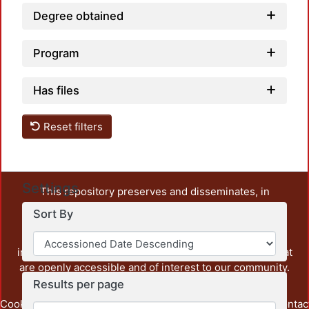
Degree obtained
Program
Has files
Reset filters
Settings
This repository preserves and disseminates, in
unrestricted open access, the teaching and research
Sort By
output of UAM Azcapotzalco. It also includes some
administrative and graphic documents from the
institution, as well as content from other institutions that
are openly accessible and of interest to our community.
Results per page
Cookie
Privacy
End User
Send
footer.link.contac