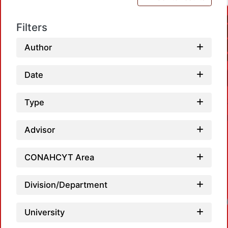
Filters
Author
Date
Type
Advisor
CONAHCYT Area
Division/Department
Loadin
University