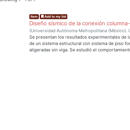
Item
Add to my list
Diseño sísmico de la conexión columna-
(
Universidad Autónoma Metropolitana (México). 
de Servicios de Información.
,
2013-09
)
Arellano
Se presentan los resultados experimentales de l
de un sistema estructural con sistema de piso f
aligeradas sin viga. Se estudió el comportamiento
Se presentan los resultados de cuatro elementos 
de punzionamiento, dos fueron reforzados con e
de cortante. Se estudia el modo de falla, la resist