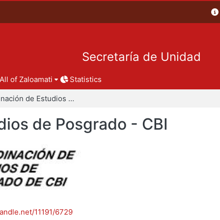
Secretaría de Unidad
All of Zaloamati
Statistics
Coordinación de Estudios de Posgrado - CBI
dios de Posgrado - CBI
handle.net/11191/6729