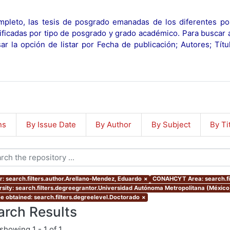
pleto, las tesis de posgrado emanadas de los diferentes po
ificadas por tipo de posgrado y grado académico. Para buscar 
r la opción de listar por Fecha de publicación; Autores; Tít
ns
By Issue Date
By Author
By Subject
By Ti
r: search.filters.author.Arellano-Mendez, Eduardo
×
CONAHCYT Area: search.f
rsity: search.filters.degreegrantor.Universidad Autónoma Metropolitana (Méxic
e obtained: search.filters.degreelevel.Doctorado
×
arch Results
showing
1 - 1 of 1