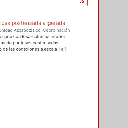
losa postensada aligerada
Unidad Azcapotzalco. Coordinación
-Mendez, Eduardo
a conexión losa-columna interior
ormado por losas postensadas
 de las conexiones a escala 1 a 1.
reforzados para prevenir la falla
stribos y dos pernos conectores
encia y la ductulidad.