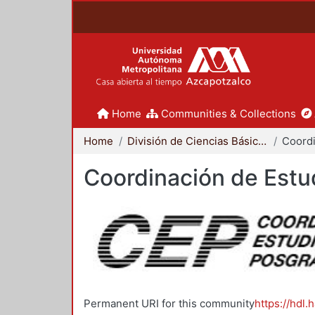
Home
Communities & Collections
Home
División de Ciencias Básicas e Ingeniería
Coordinación de Estu
Permanent URI for this community
https://hdl.