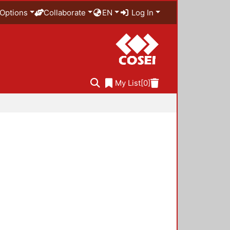
Options
Collaborate
EN
Log In
My List
[0]