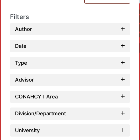
Filters
Author
Date
Type
Advisor
CONAHCYT Area
Loadi
Division/Department
University