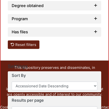
Degree obtained
Program
Has files
Reset filters
Settings
This repository preserves and disseminates, in
unrestricted open access, the teaching and research
Sort By
output of UAM Azcapotzalco. It also includes some
administrative and graphic documents from the
institution, as well as content from other institutions that
are openly accessible and of interest to our community.
Results per page
Cookie
Privacy
End User
Send
footer.link.contac