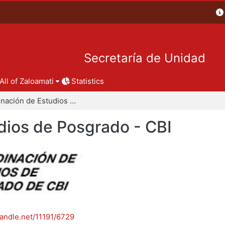
Secretaría de Unidad
All of Zaloamati
Statistics
Coordinación de Estudios de Posgrado - CBI
dios de Posgrado - CBI
handle.net/11191/6729