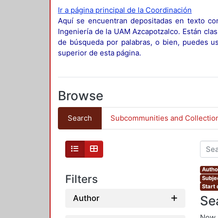
Ir a página principal de la Coordinación
Aquí se encuentran depositadas en texto com
Ingeniería de la UAM Azcapotzalco. Están clas
de búsqueda por palabras, o bien, puedes usa
superior de esta página.
Browse
Search
Subcommunities and Collectio
Autho
Filters
Subje
Start
Se
Author
Now 