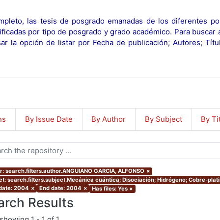
pleto, las tesis de posgrado emanadas de los diferentes po
ificadas por tipo de posgrado y grado académico. Para buscar 
r la opción de listar por Fecha de publicación; Autores; Tít
ns
By Issue Date
By Author
By Subject
By Ti
r: search.filters.author.ANGUIANO GARCIA, ALFONSO
×
ct: search.filters.subject.Mecánica cuántica; Disociación; Hidrógeno; Cobre-plat
 date: 2004
×
End date: 2004
×
Has files: Yes
×
arch Results
showing
1 - 1 of 1