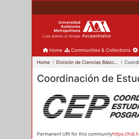
Home
Communities & Collections
Home
División de Ciencias Básicas e Ingeniería
Coordinación de Estu
Permanent URI for this community
https://hdl.