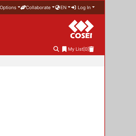
Options
Collaborate
EN
Log In
My List
[0]