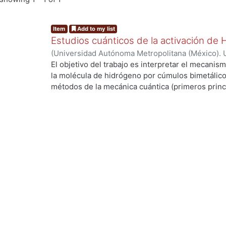
Item
Add to my list
Estudios cuánticos de la activación de
(
Universidad Autónoma Metropolitana (México). 
de Servicios de Información.
,
2004-03
)
ANGUIAN
El objetivo del trabajo es interpretar el mecanism
la molécula de hidrógeno por cúmulos bimetálico
métodos de la mecánica cuántica (primeros princi