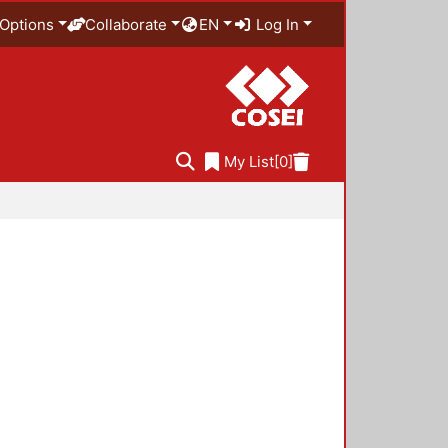
Options
Collaborate
EN
Log In
My List
[0]