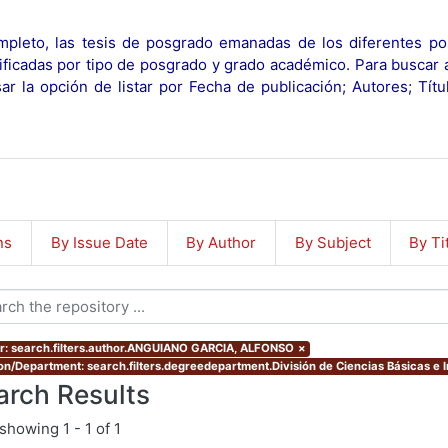
pleto, las tesis de posgrado emanadas de los diferentes po
ificadas por tipo de posgrado y grado académico. Para buscar 
r la opción de listar por Fecha de publicación; Autores; Tít
ns
By Issue Date
By Author
By Subject
By Ti
r: search.filters.author.ANGUIANO GARCIA, ALFONSO
×
ion/Department: search.filters.degreedepartment.División de Ciencias Básicas e 
arch Results
showing
1 - 1 of 1