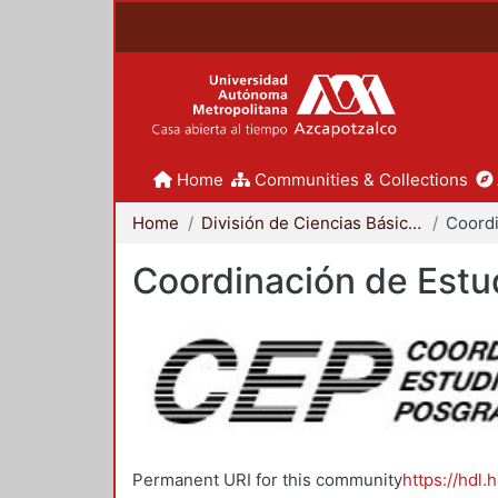
Home
Communities & Collections
Home
División de Ciencias Básicas e Ingeniería
Coordinación de Estu
Permanent URI for this community
https://hdl.