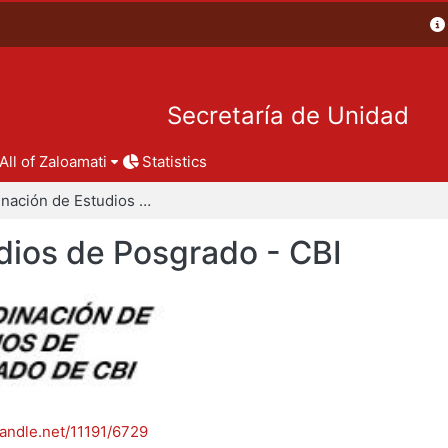
Secretaría de Unidad
All of Zaloamati
Statistics
Coordinación de Estudios de Posgrado - CBI
dios de Posgrado - CBI
handle.net/11191/6729