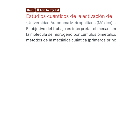
Item
Add to my list
Estudios cuánticos de la activación de
(
Universidad Autónoma Metropolitana (México). 
de Servicios de Información.
,
2004-03
)
ANGUIAN
El objetivo del trabajo es interpretar el mecanism
la molécula de hidrógeno por cúmulos bimetálico
métodos de la mecánica cuántica (primeros princi