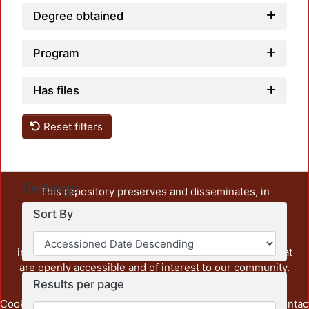
Degree obtained
Program
Has files
Reset filters
Settings
This repository preserves and disseminates, in
unrestricted open access, the teaching and research
Sort By
output of UAM Azcapotzalco. It also includes some
administrative and graphic documents from the
institution, as well as content from other institutions that
are openly accessible and of interest to our community.
Results per page
Cookie
Privacy
End User
Send
footer.link.contac