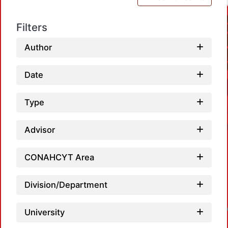
Filters
Author
Date
Type
Advisor
CONAHCYT Area
Division/Department
Loadin
University