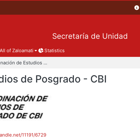
Secretaría de Unidad
All of Zaloamati
Statistics
Coordinación de Estudios de Posgrado - CBI
dios de Posgrado - CBI
handle.net/11191/6729