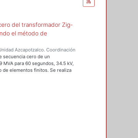
cero del transformador Zig-
zando el método de
Unidad Azcapotzalco. Coordinación
Pérez, Alejandro
de secuencia cero de un
59 MVA para 60 segundos, 34.5 kV,
 de elementos finitos. Se realiza
ansformador de puesta a tierra en
uyen modelos en 2D y 3D, que se
ciales vectoriales y escalares. Una
ico se utiliza la técnica del
ular el valor de la impedancia de
car el método de elementos finitos
atorio. En los últimos años el
a a tierra no se ha modificado.
un problema planteado por un
representa una excelente relación