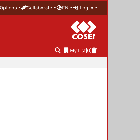
Options
Collaborate
EN
Log In
My List
[0]