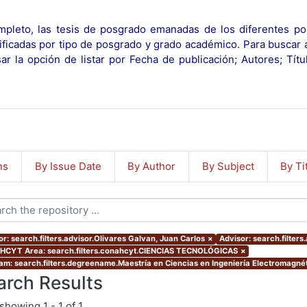
pleto, las tesis de posgrado emanadas de los diferentes po
ificadas por tipo de posgrado y grado académico. Para buscar 
r la opción de listar por Fecha de publicación; Autores; Tít
ns
By Issue Date
By Author
By Subject
By Ti
or: search.filters.advisor.Olivares Galvan, Juan Carlos
×
Advisor: search.filters
CYT Area: search.filters.conahcyt.CIENCIAS TECNOLÓGICAS
×
am: search.filters.degreename.Maestría en Ciencias en Ingeniería Electromagnét
arch Results
showing
1 - 1 of 1