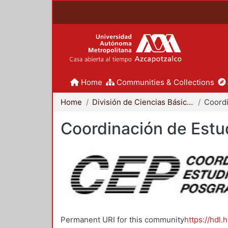
Home
Communities & Collections
Home
División de Ciencias Básicas e Ingeniería
Coordinación de Estu
Permanent URI for this community
https://hdl.