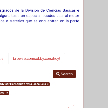
sgrados de la División de Ciencias Básicas e
alguna tesis en especial, puedes usar el motor
ulos o Materias que se encuentran en la parte
tle
browse.comcol.by.conahcyt
Search
.advisor.Hernandez Avila, Jose Luis
×
ica.
×