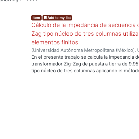
Item
Add to my list
Cálculo de la impedancia de secuencia 
Zag tipo núcleo de tres columnas utili
elementos finitos
(
Universidad Autónoma Metropolitana (México). 
de Servicios de Información.
,
2020-10
)
Castillo 
En el presente trabajo se calcula la impedancia 
transformador Zig-Zag de puesta a tierra de 9.9
..
tipo núcleo de tres columnas aplicando el método
un análisis magneto dinámico para estudiar el tr
el dominio de la frecuencia. Para ello se constr
resuelven a través de las formulaciones de poten
vez estudiado el comportamiento del campo magnét
almacenamiento de la energía magnética para calc
secuencia cero. Los resultados obtenidos al apli
fueron validados de manera experimental en labor
diseño clásico de estos transformadores de puest
Por tanto, este trabajo presenta la solución de 
fabricante mexicano de transformadores, lo que 