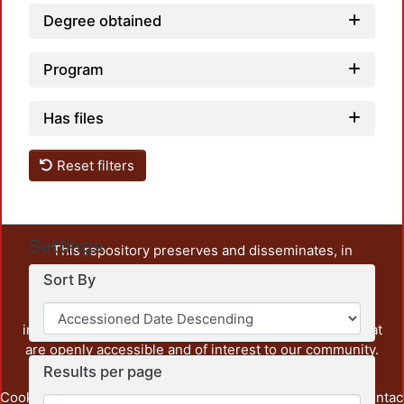
Degree obtained
Program
Has files
Reset filters
Settings
This repository preserves and disseminates, in
unrestricted open access, the teaching and research
Sort By
output of UAM Azcapotzalco. It also includes some
administrative and graphic documents from the
institution, as well as content from other institutions that
are openly accessible and of interest to our community.
Results per page
Cookie
Privacy
End User
Send
footer.link.contac