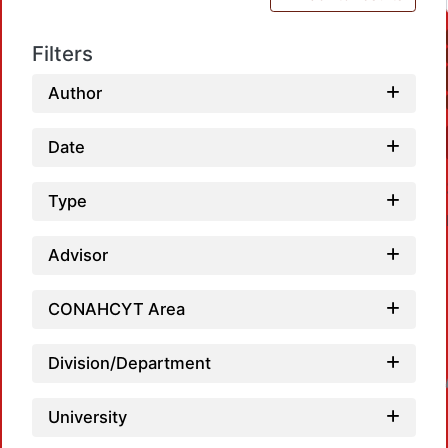
Filters
Author
Date
Type
Advisor
CONAHCYT Area
Division/Department
Loadin
University