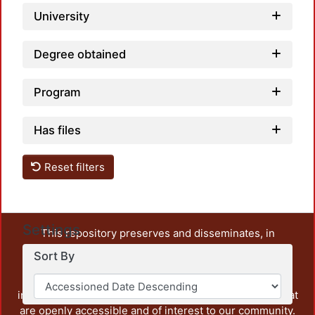
University
Degree obtained
Program
Has files
Reset filters
Settings
This repository preserves and disseminates, in
unrestricted open access, the teaching and research
Sort By
output of UAM Azcapotzalco. It also includes some
administrative and graphic documents from the
institution, as well as content from other institutions that
are openly accessible and of interest to our community.