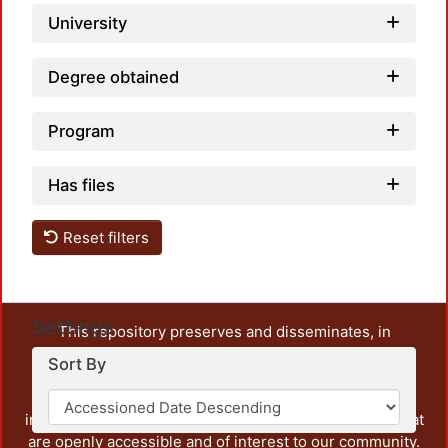
University
Degree obtained
Program
Has files
Reset filters
Settings
This repository preserves and disseminates, in
unrestricted open access, the teaching and research
Sort By
output of UAM Azcapotzalco. It also includes some
administrative and graphic documents from the
institution, as well as content from other institutions that
are openly accessible and of interest to our community.