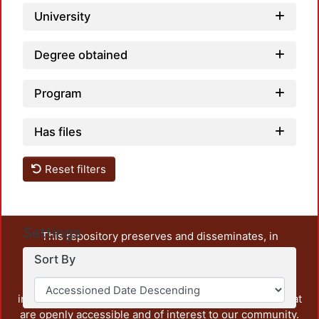
University
Degree obtained
Program
Has files
Reset filters
Settings
This repository preserves and disseminates, in
unrestricted open access, the teaching and research
Sort By
output of UAM Azcapotzalco. It also includes some
administrative and graphic documents from the
institution, as well as content from other institutions that
are openly accessible and of interest to our community.