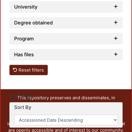
University
Degree obtained
Program
Has files
Reset filters
Settings
This repository preserves and disseminates, in
unrestricted open access, the teaching and research
Sort By
output of UAM Azcapotzalco. It also includes some
administrative and graphic documents from the
institution, as well as content from other institutions that
are openly accessible and of interest to our community.