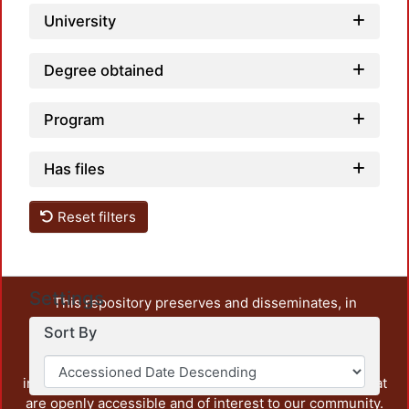
University
Degree obtained
Program
Has files
Reset filters
Settings
This repository preserves and disseminates, in
unrestricted open access, the teaching and research
Sort By
output of UAM Azcapotzalco. It also includes some
administrative and graphic documents from the
institution, as well as content from other institutions that
are openly accessible and of interest to our community.