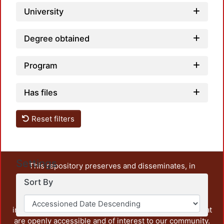
University
Degree obtained
Program
Has files
Reset filters
Settings
This repository preserves and disseminates, in
unrestricted open access, the teaching and research
Sort By
output of UAM Azcapotzalco. It also includes some
administrative and graphic documents from the
institution, as well as content from other institutions that
are openly accessible and of interest to our community.