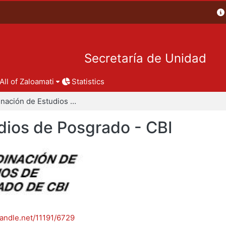
Secretaría de Unidad
All of Zaloamati
Statistics
Coordinación de Estudios de Posgrado - CBI
dios de Posgrado - CBI
handle.net/11191/6729