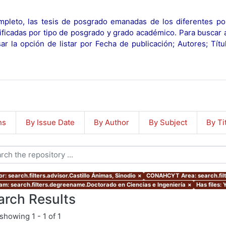
pleto, las tesis de posgrado emanadas de los diferentes po
ificadas por tipo de posgrado y grado académico. Para buscar 
r la opción de listar por Fecha de publicación; Autores; Tít
ns
By Issue Date
By Author
By Subject
By Ti
r: search.filters.advisor.Castillo Ánimas, Sinodio
×
CONAHCYT Area: search.fi
am: search.filters.degreename.Doctorado en Ciencias e Ingeniería
×
Has files: 
arch Results
showing
1 - 1 of 1