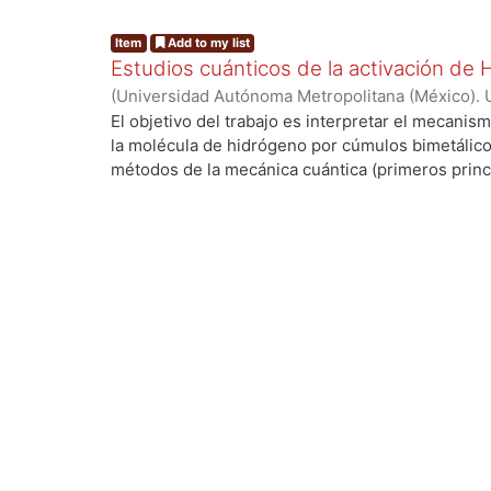
Item
Add to my list
Estudios cuánticos de la activación de
(
Universidad Autónoma Metropolitana (México). 
de Servicios de Información.
,
2004-03
)
ANGUIAN
El objetivo del trabajo es interpretar el mecanism
la molécula de hidrógeno por cúmulos bimetálico
métodos de la mecánica cuántica (primeros princi