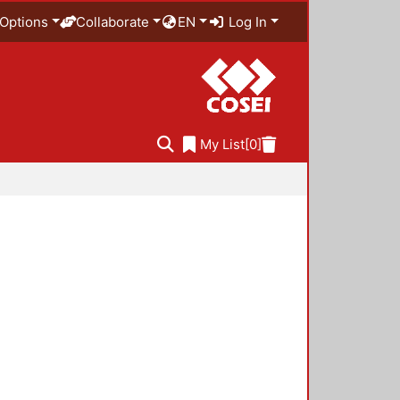
Options
Collaborate
EN
Log In
My List
[0]