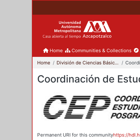
Home
Communities & Collections
Home
División de Ciencias Básicas e Ingeniería
Coordinación de Estu
Permanent URI for this community
https://hdl.