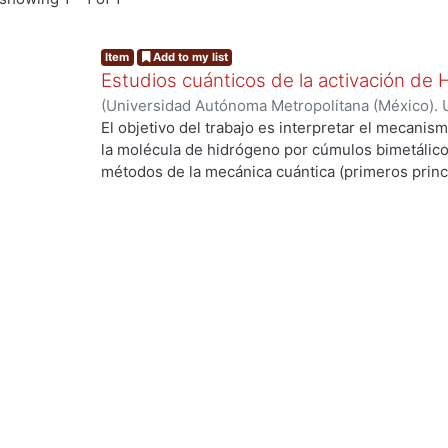
Item
Add to my list
Estudios cuánticos de la activación de
(
Universidad Autónoma Metropolitana (México). 
de Servicios de Información.
,
2004-03
)
ANGUIAN
El objetivo del trabajo es interpretar el mecanism
la molécula de hidrógeno por cúmulos bimetálico
métodos de la mecánica cuántica (primeros princi