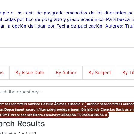
pleto, las tesis de posgrado emanadas de los diferentes po
ificadas por tipo de posgrado y grado académico. Para buscar 
r la opción de listar por Fecha de publicación; Autores; Tít
ns
By Issue Date
By Author
By Subject
By Ti
r: search.filters.advisor.Castillo Ánimas, Sinodio
×
Author: search.filters.aut
ion/Department: search.filters.degreedepartment.División de Ciencias Básicas e 
CYT Area: search.filters.conahcyt.CIENCIAS TECNOLÓGICAS
×
arch Results
showing
1 - 1 of 1