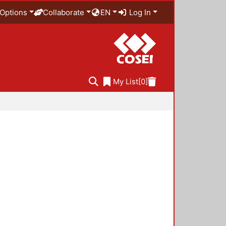
Options
Collaborate
EN
Log In
My List
[0]