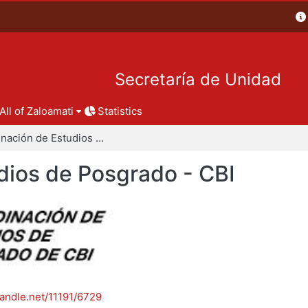
Secretaría de Unidad
All of Zaloamati
Statistics
Coordinación de Estudios de Posgrado - CBI
dios de Posgrado - CBI
handle.net/11191/6729