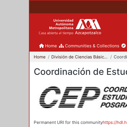
Home
Communities & Collections
Home
División de Ciencias Básicas e Ingeniería
Coordinación de Estu
Permanent URI for this community
https://hdl.