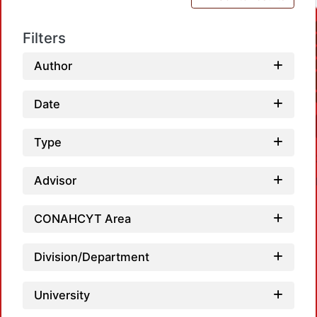
Filters
Author
Date
Type
Advisor
CONAHCYT Area
Division/Department
Loadi
University