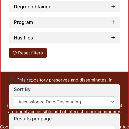
Degree obtained
Program
Has files
Reset filters
Settings
This repository preserves and disseminates, in
unrestricted open access, the teaching and research
Sort By
output of UAM Azcapotzalco. It also includes some
administrative and graphic documents from the
institution, as well as content from other institutions that
are openly accessible and of interest to our community.
Results per page
Cookie
Privacy
End User
Send
footer.link.contac