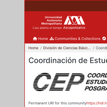
Home
Communities & Collections
Home
División de Ciencias Básicas e Ingeniería
Coordinación de Estu
Permanent URI for this community
https://hdl.