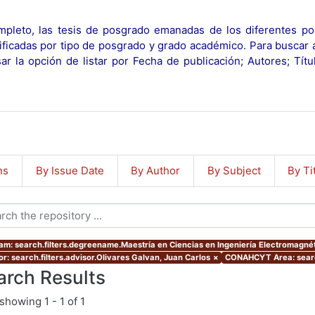
pleto, las tesis de posgrado emanadas de los diferentes po
ificadas por tipo de posgrado y grado académico. Para buscar 
r la opción de listar por Fecha de publicación; Autores; Tít
ns
By Issue Date
By Author
By Subject
By Ti
am: search.filters.degreename.Maestría en Ciencias en Ingeniería Electromagnét
or: search.filters.advisor.Olivares Galvan, Juan Carlos
×
CONAHCYT Area: searc
arch Results
showing
1 - 1 of 1