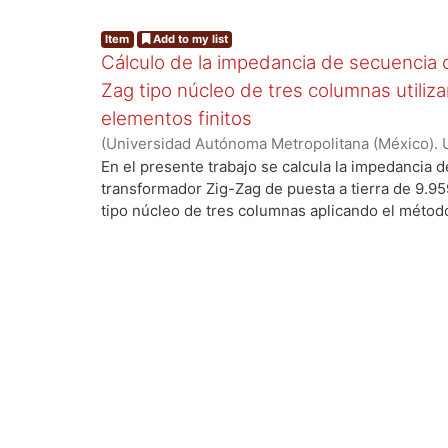
Item
Add to my list
Cálculo de la impedancia de secuencia 
Zag tipo núcleo de tres columnas utili
elementos finitos
(
Universidad Autónoma Metropolitana (México). 
de Servicios de Información.
,
2020-10
)
Castillo 
En el presente trabajo se calcula la impedancia 
transformador Zig-Zag de puesta a tierra de 9.9
tipo núcleo de tres columnas aplicando el método
un análisis magneto dinámico para estudiar el tr
el dominio de la frecuencia. Para ello se constr
resuelven a través de las formulaciones de poten
vez estudiado el comportamiento del campo magnét
almacenamiento de la energía magnética para calc
secuencia cero. Los resultados obtenidos al apli
fueron validados de manera experimental en labor
diseño clásico de estos transformadores de puest
Por tanto, este trabajo presenta la solución de 
fabricante mexicano de transformadores, lo que 