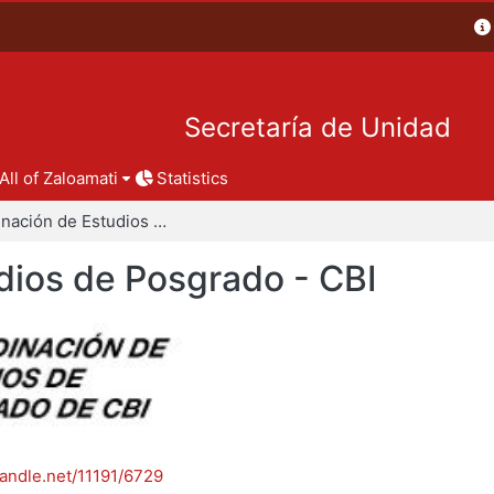
Secretaría de Unidad
All of Zaloamati
Statistics
Coordinación de Estudios de Posgrado - CBI
dios de Posgrado - CBI
handle.net/11191/6729