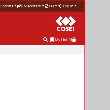
Options
Collaborate
EN
Log In
My List
[0]