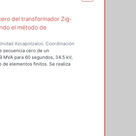
cero del transformador Zig-
zando el método de
Unidad Azcapotzalco. Coordinación
Pérez, Alejandro
de secuencia cero de un
59 MVA para 60 segundos, 34.5 kV,
 de elementos finitos. Se realiza
ansformador de puesta a tierra en
uyen modelos en 2D y 3D, que se
ciales vectoriales y escalares. Una
ico se utiliza la técnica del
ular el valor de la impedancia de
car el método de elementos finitos
atorio. En los últimos años el
a a tierra no se ha modificado.
un problema planteado por un
representa una excelente relación