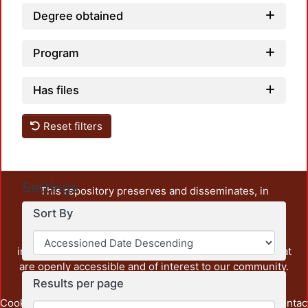
Degree obtained
Program
Has files
Reset filters
Settings
This repository preserves and disseminates, in
unrestricted open access, the teaching and research
Sort By
output of UAM Azcapotzalco. It also includes some
administrative and graphic documents from the
institution, as well as content from other institutions that
are openly accessible and of interest to our community.
Results per page
Cookie
Privacy
End User
Send
footer.link.contac