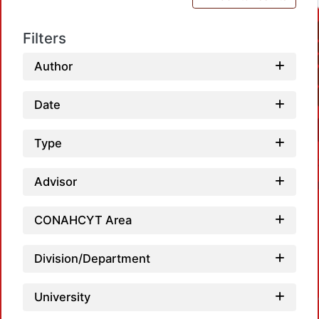
Filters
Author
Date
Type
Advisor
CONAHCYT Area
Division/Department
Loadi
University