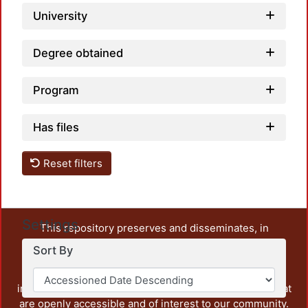
University
Degree obtained
Program
Has files
Reset filters
Settings
This repository preserves and disseminates, in
unrestricted open access, the teaching and research
Sort By
output of UAM Azcapotzalco. It also includes some
administrative and graphic documents from the
institution, as well as content from other institutions that
are openly accessible and of interest to our community.