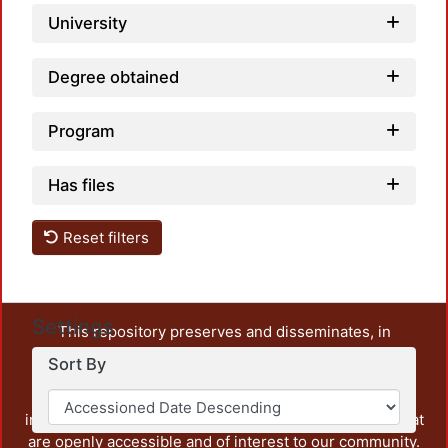
University
Degree obtained
Program
Has files
Reset filters
Settings
This repository preserves and disseminates, in
unrestricted open access, the teaching and research
Sort By
output of UAM Azcapotzalco. It also includes some
administrative and graphic documents from the
institution, as well as content from other institutions that
are openly accessible and of interest to our community.