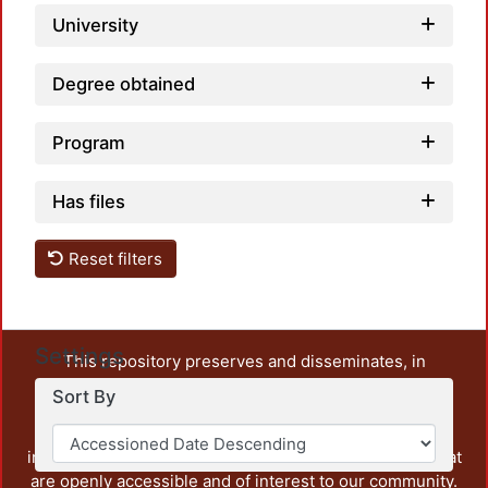
University
Degree obtained
Program
Has files
Reset filters
Settings
This repository preserves and disseminates, in
unrestricted open access, the teaching and research
Sort By
output of UAM Azcapotzalco. It also includes some
administrative and graphic documents from the
institution, as well as content from other institutions that
are openly accessible and of interest to our community.