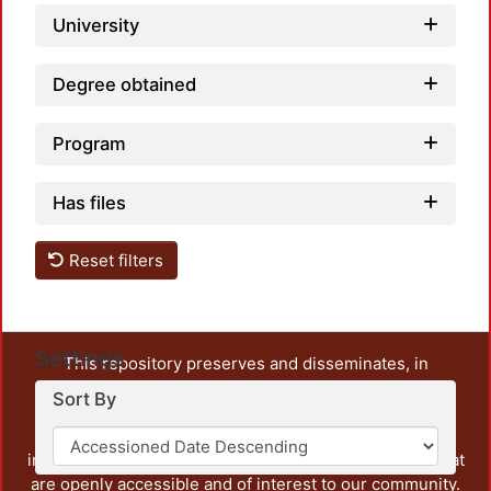
University
Degree obtained
Program
Has files
Reset filters
Settings
This repository preserves and disseminates, in
unrestricted open access, the teaching and research
Sort By
output of UAM Azcapotzalco. It also includes some
administrative and graphic documents from the
institution, as well as content from other institutions that
are openly accessible and of interest to our community.