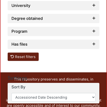
University
Degree obtained
Program
Has files
Reset filters
Settings
This repository preserves and disseminates, in
unrestricted open access, the teaching and research
Sort By
output of UAM Azcapotzalco. It also includes some
administrative and graphic documents from the
institution, as well as content from other institutions that
are openly accessible and of interest to our community.