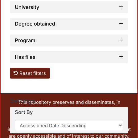
University
Degree obtained
Program
Has files
Reset filters
Settings
This repository preserves and disseminates, in
unrestricted open access, the teaching and research
Sort By
output of UAM Azcapotzalco. It also includes some
administrative and graphic documents from the
institution, as well as content from other institutions that
are openly accessible and of interest to our community.