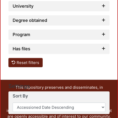
University
Degree obtained
Program
Has files
Reset filters
Settings
This repository preserves and disseminates, in
unrestricted open access, the teaching and research
Sort By
output of UAM Azcapotzalco. It also includes some
administrative and graphic documents from the
institution, as well as content from other institutions that
are openly accessible and of interest to our community.