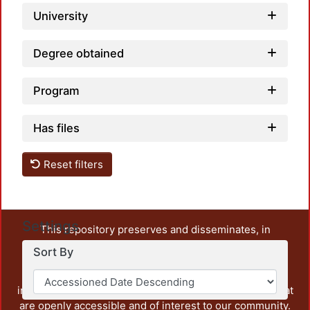
University
Degree obtained
Program
Has files
Reset filters
Settings
This repository preserves and disseminates, in
unrestricted open access, the teaching and research
Sort By
output of UAM Azcapotzalco. It also includes some
administrative and graphic documents from the
institution, as well as content from other institutions that
are openly accessible and of interest to our community.