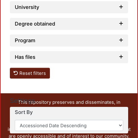
University
Degree obtained
Program
Has files
Reset filters
Settings
This repository preserves and disseminates, in
unrestricted open access, the teaching and research
Sort By
output of UAM Azcapotzalco. It also includes some
administrative and graphic documents from the
institution, as well as content from other institutions that
are openly accessible and of interest to our community.