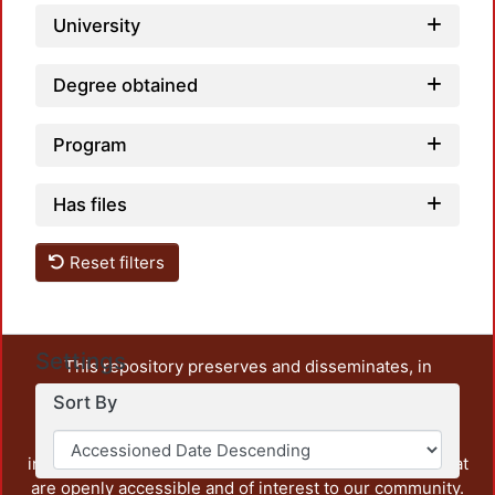
University
Degree obtained
Program
Has files
Reset filters
Settings
This repository preserves and disseminates, in
unrestricted open access, the teaching and research
Sort By
output of UAM Azcapotzalco. It also includes some
administrative and graphic documents from the
institution, as well as content from other institutions that
are openly accessible and of interest to our community.