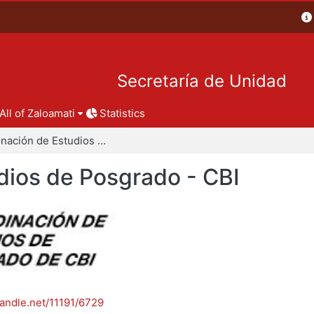
Secretaría de Unidad
All of Zaloamati
Statistics
Coordinación de Estudios de Posgrado - CBI
dios de Posgrado - CBI
handle.net/11191/6729