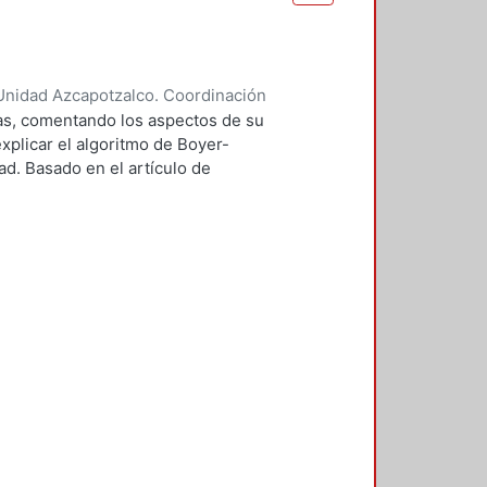
Unidad Azcapotzalco. Coordinación
ndoval, Carlos Alberto
mas, comentando los aspectos de su
xplicar el algoritmo de Boyer-
d. Basado en el artículo de
tor. La aportación es el definir
tintos módulos del editor.
ropios excepto por el algoritmo
 que ha sido estudiado con
s tanto científicas como de