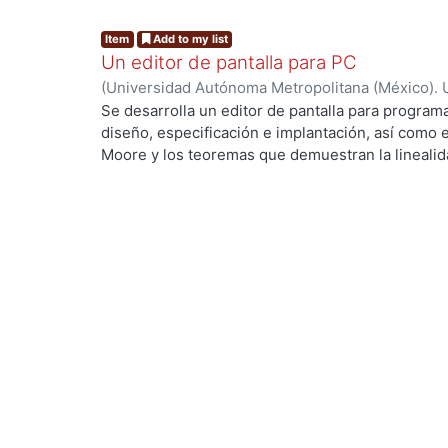
Item
Add to my list
Un editor de pantalla para PC
(
Universidad Autónoma Metropolitana (México). 
de Servicios de Información.
,
1991-09
)
Cadena Sa
Se desarrolla un editor de pantalla para progra
diseño, especificación e implantación, así como e
Moore y los teoremas que demuestran la linealida
Yeager(5, 1987) fue diseñado la estructura del edi
variables de control que ayudan a manejar los dis
Los algoritmos que definen a cada comando son p
de búsqueda de patrones de Boyer-Moore que ya
profundidad y ha sido publicado en varias revista
difusión.