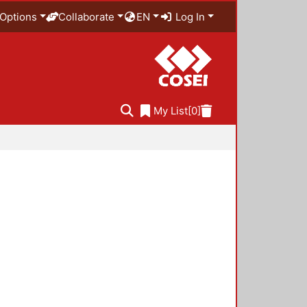
Options
Collaborate
EN
Log In
My List
[0]