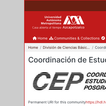
Home
Communities & Collections
Home
División de Ciencias Básicas e Ingeniería
Coordinación de Estu
Permanent URI for this community
https://hdl.