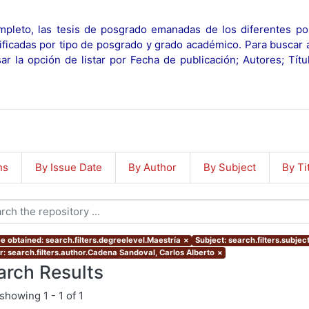
pleto, las tesis de posgrado emanadas de los diferentes po
ificadas por tipo de posgrado y grado académico. Para buscar 
r la opción de listar por Fecha de publicación; Autores; Tít
ns
By Issue Date
By Author
By Subject
By Ti
e obtained: search.filters.degreelevel.Maestría
×
Subject: search.filters.subje
r: search.filters.author.Cadena Sandoval, Carlos Alberto
×
arch Results
showing
1 - 1 of 1