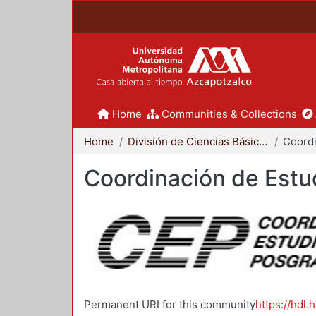
Home
Communities & Collections
Home
División de Ciencias Básicas e Ingeniería
Coordinación de Estu
Permanent URI for this community
https://hdl.