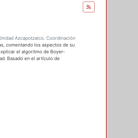
Unidad Azcapotzalco. Coordinación
ndoval, Carlos Alberto
mas, comentando los aspectos de su
xplicar el algoritmo de Boyer-
d. Basado en el artículo de
tor. La aportación es el definir
tintos módulos del editor.
ropios excepto por el algoritmo
 que ha sido estudiado con
s tanto científicas como de