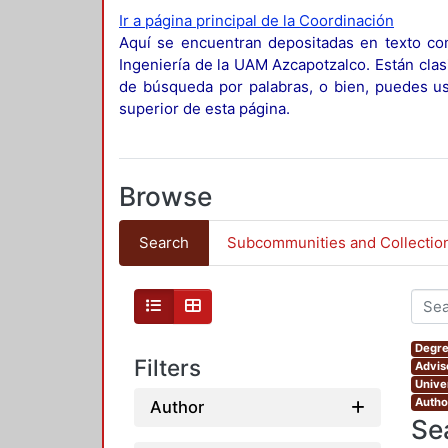
Ir a página principal de la Coordinación
Aquí se encuentran depositadas en texto com
Ingeniería de la UAM Azcapotzalco. Están clas
de búsqueda por palabras, o bien, puedes usa
superior de esta página.
Browse
Search
Subcommunities and Collectio
Degre
Filters
Advis
Unive
Autho
Author
Se