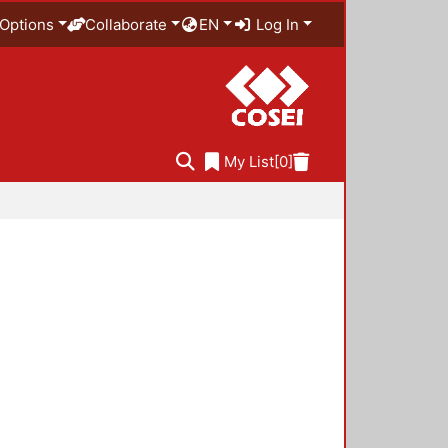
Options
Collaborate
EN
Log In
My List
[0]