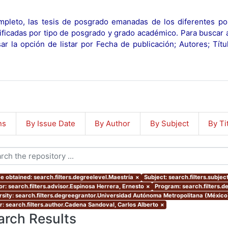
pleto, las tesis de posgrado emanadas de los diferentes po
ificadas por tipo de posgrado y grado académico. Para buscar 
r la opción de listar por Fecha de publicación; Autores; Tít
ns
By Issue Date
By Author
By Subject
By Ti
e obtained: search.filters.degreelevel.Maestría
×
Subject: search.filters.subje
or: search.filters.advisor.Espinosa Herrera, Ernesto
×
Program: search.filters.
rsity: search.filters.degreegrantor.Universidad Autónoma Metropolitana (Méxic
r: search.filters.author.Cadena Sandoval, Carlos Alberto
×
arch Results