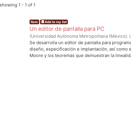
showing
1 - 1 of 1
Item
Add to my list
Un editor de pantalla para PC
(
Universidad Autónoma Metropolitana (México). 
de Servicios de Información.
,
1991-09
)
Cadena Sa
Se desarrolla un editor de pantalla para progra
diseño, especificación e implantación, así como e
Moore y los teoremas que demuestran la linealida
Yeager(5, 1987) fue diseñado la estructura del edi
variables de control que ayudan a manejar los dis
Los algoritmos que definen a cada comando son p
de búsqueda de patrones de Boyer-Moore que ya
profundidad y ha sido publicado en varias revista
difusión.