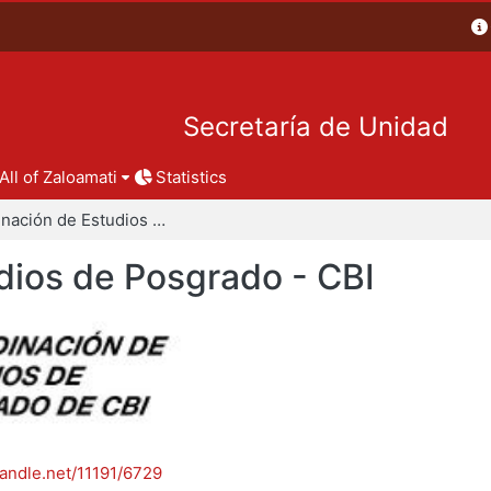
Secretaría de Unidad
All of Zaloamati
Statistics
Coordinación de Estudios de Posgrado - CBI
dios de Posgrado - CBI
handle.net/11191/6729