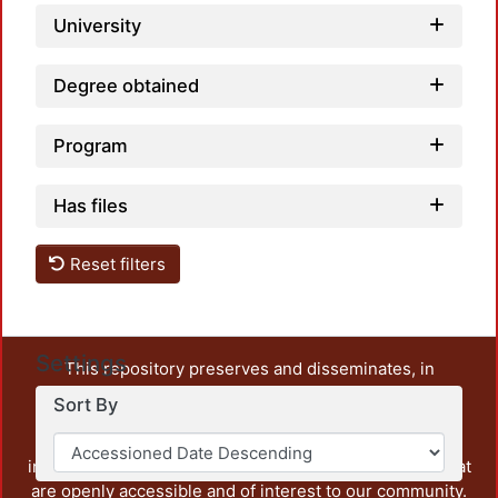
University
Degree obtained
Program
Has files
Reset filters
Settings
This repository preserves and disseminates, in
unrestricted open access, the teaching and research
Sort By
output of UAM Azcapotzalco. It also includes some
administrative and graphic documents from the
institution, as well as content from other institutions that
are openly accessible and of interest to our community.