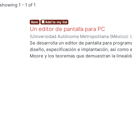
showing
1 - 1 of 1
Item
Add to my list
Un editor de pantalla para PC
(
Universidad Autónoma Metropolitana (México). 
de Servicios de Información.
,
1991-09
)
Cadena Sa
Se desarrolla un editor de pantalla para progra
diseño, especificación e implantación, así como e
Moore y los teoremas que demuestran la linealida
Yeager(5, 1987) fue diseñado la estructura del edi
variables de control que ayudan a manejar los dis
Los algoritmos que definen a cada comando son p
de búsqueda de patrones de Boyer-Moore que ya
profundidad y ha sido publicado en varias revista
difusión.