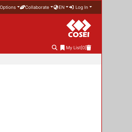
Options
Collaborate
EN
Log In
My List
[0]