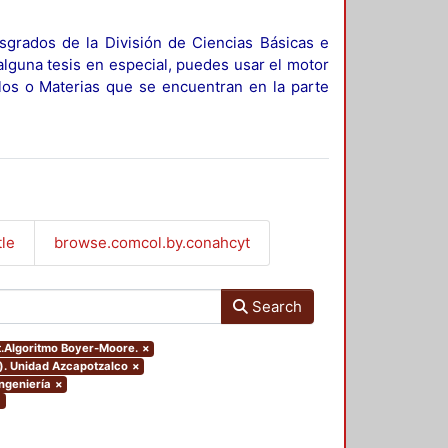
sgrados de la División de Ciencias Básicas e
alguna tesis en especial, puedes usar el motor
ulos o Materias que se encuentran en la parte
tle
browse.comcol.by.conahcyt
Search
ct.Algoritmo Boyer-Moore.
×
o). Unidad Azcapotzalco
×
Ingeniería
×
×