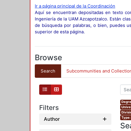
Ir a página principal de la Coordinación
Aquí se encuentran depositadas en texto com
Ingeniería de la UAM Azcapotzalco. Están clas
de búsqueda por palabras, o bien, puedes usa
superior de esta página.
Browse
Search
Subcommunities and Collectio
Degre
Filters
Unive
Divis
Type:
Author
Se