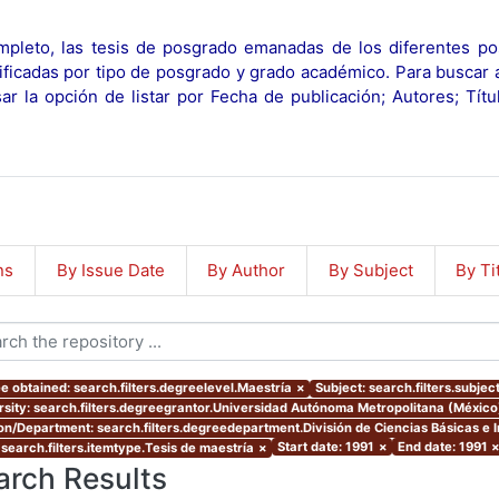
pleto, las tesis de posgrado emanadas de los diferentes po
ificadas por tipo de posgrado y grado académico. Para buscar 
r la opción de listar por Fecha de publicación; Autores; Tít
ns
By Issue Date
By Author
By Subject
By Ti
e obtained: search.filters.degreelevel.Maestría
×
Subject: search.filters.subje
rsity: search.filters.degreegrantor.Universidad Autónoma Metropolitana (Méxic
ion/Department: search.filters.degreedepartment.División de Ciencias Básicas e 
Start date: 1991
×
End date: 1991
 search.filters.itemtype.Tesis de maestría
×
arch Results