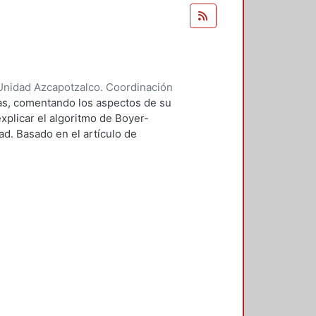
Unidad Azcapotzalco. Coordinación
ndoval, Carlos Alberto
mas, comentando los aspectos de su
xplicar el algoritmo de Boyer-
d. Basado en el artículo de
tor. La aportación es el definir
tintos módulos del editor.
ropios excepto por el algoritmo
 que ha sido estudiado con
s tanto científicas como de