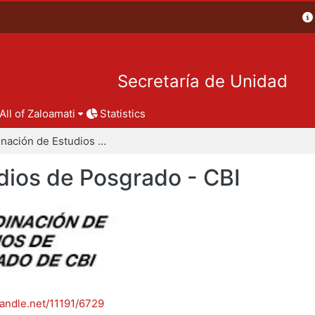
Secretaría de Unidad
All of Zaloamati
Statistics
Coordinación de Estudios de Posgrado - CBI
dios de Posgrado - CBI
handle.net/11191/6729