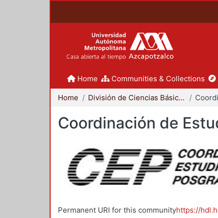
Home
Communities & Collections
Home
División de Ciencias Básicas e Ingeniería
Coordinación de Estu
Permanent URI for this community
https://hdl.