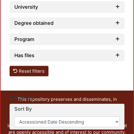
University
Degree obtained
Program
Has files
Reset filters
Settings
This repository preserves and disseminates, in
unrestricted open access, the teaching and research
Sort By
output of UAM Azcapotzalco. It also includes some
administrative and graphic documents from the
institution, as well as content from other institutions that
are openly accessible and of interest to our community.