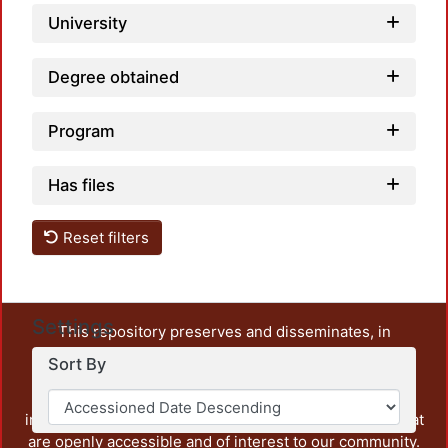
University
Degree obtained
Program
Has files
Reset filters
Settings
This repository preserves and disseminates, in
unrestricted open access, the teaching and research
Sort By
output of UAM Azcapotzalco. It also includes some
administrative and graphic documents from the
institution, as well as content from other institutions that
are openly accessible and of interest to our community.