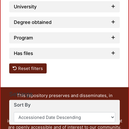
University
Degree obtained
Program
Has files
Reset filters
Settings
This repository preserves and disseminates, in
unrestricted open access, the teaching and research
Sort By
output of UAM Azcapotzalco. It also includes some
administrative and graphic documents from the
institution, as well as content from other institutions that
are openly accessible and of interest to our community.