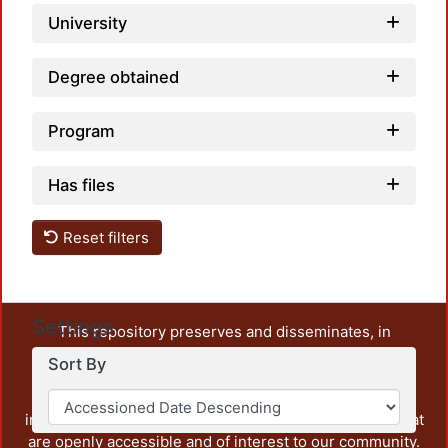
University
Degree obtained
Program
Has files
Reset filters
Settings
This repository preserves and disseminates, in
unrestricted open access, the teaching and research
Sort By
output of UAM Azcapotzalco. It also includes some
administrative and graphic documents from the
institution, as well as content from other institutions that
are openly accessible and of interest to our community.