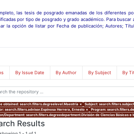
pleto, las tesis de posgrado emanadas de los diferentes po
ificadas por tipo de posgrado y grado académico. Para buscar 
r la opción de listar por Fecha de publicación; Autores; Tít
ns
By Issue Date
By Author
By Subject
By Ti
e obtained: search.filters.degreelevel.Maestría
×
Subject: search.filters.subje
or: search.filters.advisor.Espinosa Herrera, Ernesto
×
Program: search.filters.
ion/Department: search.filters.degreedepartment.División de Ciencias Básicas e 
arch Results
showing
1 - 1 of 1