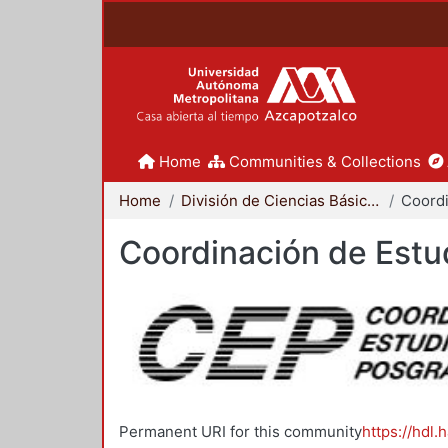
Home
Communities & Collections
Home
División de Ciencias Básicas e Ingeniería
Coordinación de Estu
Permanent URI for this community
https://hdl.