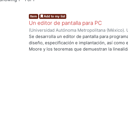
Item
Add to my list
Un editor de pantalla para PC
(
Universidad Autónoma Metropolitana (México). 
de Servicios de Información.
,
1991-09
)
Cadena Sa
Se desarrolla un editor de pantalla para progra
diseño, especificación e implantación, así como e
Moore y los teoremas que demuestran la linealida
Yeager(5, 1987) fue diseñado la estructura del edi
variables de control que ayudan a manejar los dis
Los algoritmos que definen a cada comando son p
de búsqueda de patrones de Boyer-Moore que ya
profundidad y ha sido publicado en varias revista
difusión.