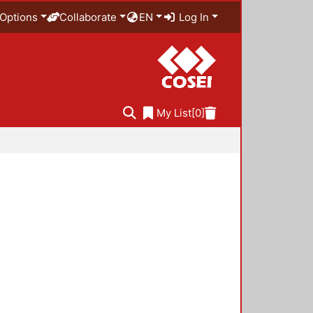
Options
Collaborate
EN
Log In
My List
[0]