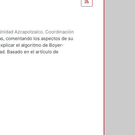
Unidad Azcapotzalco. Coordinación
ndoval, Carlos Alberto
mas, comentando los aspectos de su
xplicar el algoritmo de Boyer-
d. Basado en el artículo de
tor. La aportación es el definir
tintos módulos del editor.
ropios excepto por el algoritmo
 que ha sido estudiado con
s tanto científicas como de