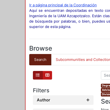
Ir a página principal de la Coordinación
Aquí se encuentran depositadas en texto com
Ingeniería de la UAM Azcapotzalco. Están clas
de búsqueda por palabras, o bien, puedes usa
superior de esta página.
Browse
Search
Subcommunities and Collectio
Degre
Filters
Advis
Divis
Se
Author
Now 