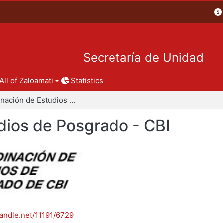
Secretaría de Unidad
All of Zaloamati
Statistics
Coordinación de Estudios de Posgrado - CBI
dios de Posgrado - CBI
handle.net/11191/6729