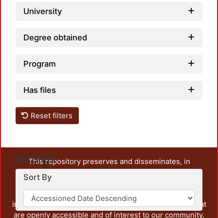
University
Degree obtained
Program
Has files
Reset filters
Settings
This repository preserves and disseminates, in
unrestricted open access, the teaching and research
Sort By
output of UAM Azcapotzalco. It also includes some
administrative and graphic documents from the
institution, as well as content from other institutions that
are openly accessible and of interest to our community.