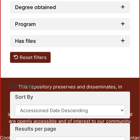
Degree obtained
Program
Has files
Reset filters
Settings
This repository preserves and disseminates, in
unrestricted open access, the teaching and research
Sort By
output of UAM Azcapotzalco. It also includes some
administrative and graphic documents from the
institution, as well as content from other institutions that
are openly accessible and of interest to our community.
Results per page
Cookie
Privacy
End User
Send
footer.link.contac