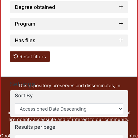
Degree obtained
Program
Has files
Reset filters
Settings
This repository preserves and disseminates, in
unrestricted open access, the teaching and research
Sort By
output of UAM Azcapotzalco. It also includes some
administrative and graphic documents from the
institution, as well as content from other institutions that
are openly accessible and of interest to our community.
Results per page
Cookie
Privacy
End User
Send
footer.link.contac