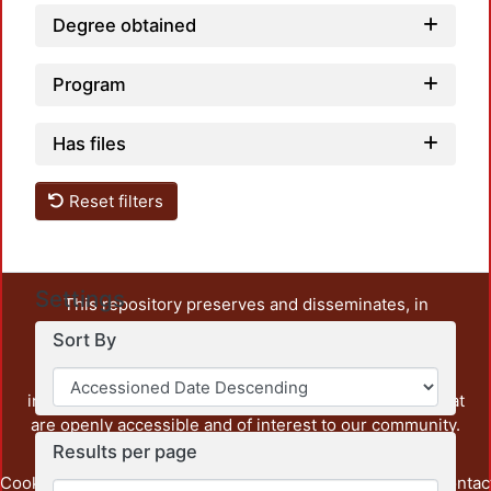
Degree obtained
Program
Has files
Reset filters
Settings
This repository preserves and disseminates, in
unrestricted open access, the teaching and research
Sort By
output of UAM Azcapotzalco. It also includes some
administrative and graphic documents from the
institution, as well as content from other institutions that
are openly accessible and of interest to our community.
Results per page
Cookie
Privacy
End User
Send
footer.link.contac