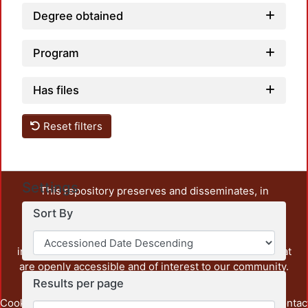
Degree obtained
Program
Has files
Reset filters
Settings
This repository preserves and disseminates, in
unrestricted open access, the teaching and research
Sort By
output of UAM Azcapotzalco. It also includes some
administrative and graphic documents from the
institution, as well as content from other institutions that
are openly accessible and of interest to our community.
Results per page
Cookie
Privacy
End User
Send
footer.link.contac