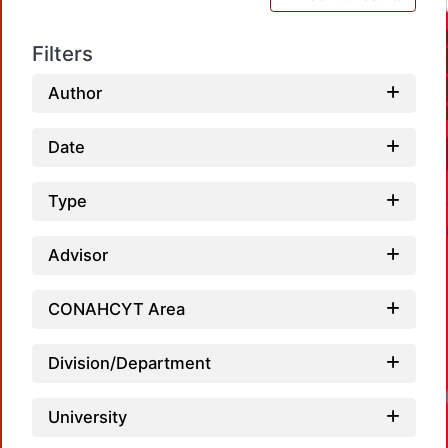
Filters
Author
Date
Type
Advisor
CONAHCYT Area
Division/Department
Loadi
University