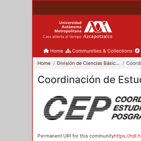
Home
Communities & Collections
Home
División de Ciencias Básicas e Ingeniería
Coordinación de Estu
Permanent URI for this community
https://hdl.