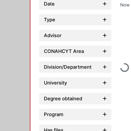
Date
Now 
Type
Advisor
CONAHCYT Area
Loadi
Division/Department
University
Degree obtained
Program
Has files