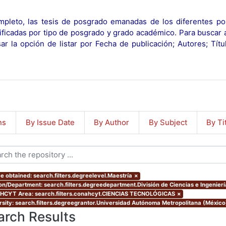
pleto, las tesis de posgrado emanadas de los diferentes po
ificadas por tipo de posgrado y grado académico. Para buscar 
r la opción de listar por Fecha de publicación; Autores; Tít
ns
By Issue Date
By Author
By Subject
By Ti
e obtained: search.filters.degreelevel.Maestría
×
ion/Department: search.filters.degreedepartment.División de Ciencias e Ingenierí
CYT Area: search.filters.conahcyt.CIENCIAS TECNOLÓGICAS
×
rsity: search.filters.degreegrantor.Universidad Autónoma Metropolitana (Méxic
arch Results