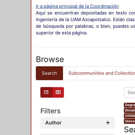
Ir a página principal de la Coordinación
Aquí se encuentran depositadas en texto com
Ingeniería de la UAM Azcapotzalco. Están clas
de búsqueda por palabras, o bien, puedes usa
superior de esta página.
Browse
Search
Subcommunities and Collectio
Degre
Filters
Divis
CONAH
Unive
Author
Se