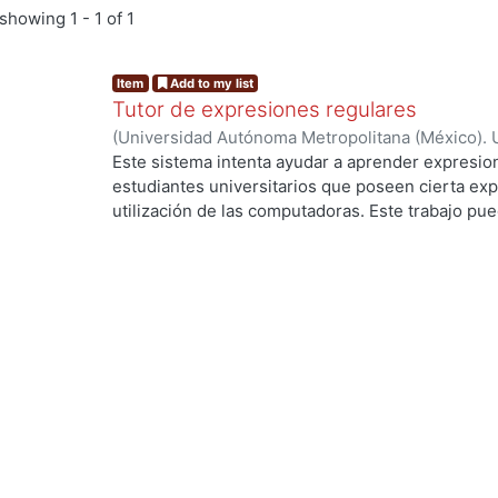
showing
1 - 1 of 1
Item
Add to my list
Tutor de expresiones regulares
(
Universidad Autónoma Metropolitana (México). 
de Servicios de Información.
,
1990-05
)
GONZALEZ
Este sistema intenta ayudar a aprender expresion
estudiantes universitarios que poseen cierta exp
utilización de las computadoras. Este trabajo pued
investigación y desarrollo para mejorar este tipo
ng...