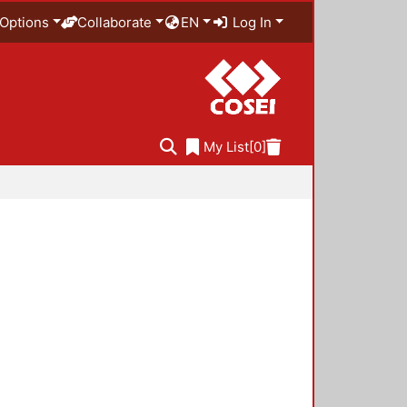
Options
Collaborate
EN
Log In
My List
[0]