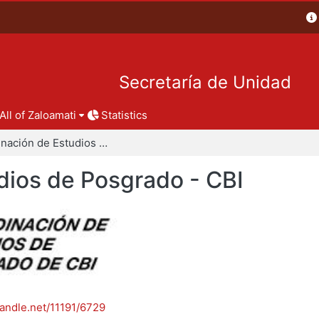
Secretaría de Unidad
All of Zaloamati
Statistics
Coordinación de Estudios de Posgrado - CBI
dios de Posgrado - CBI
handle.net/11191/6729