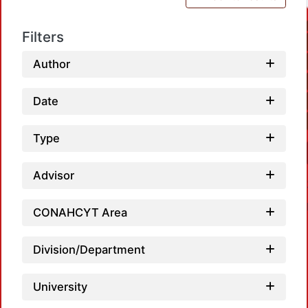
Filters
Author
Date
Type
Advisor
CONAHCYT Area
Division/Department
University
Load