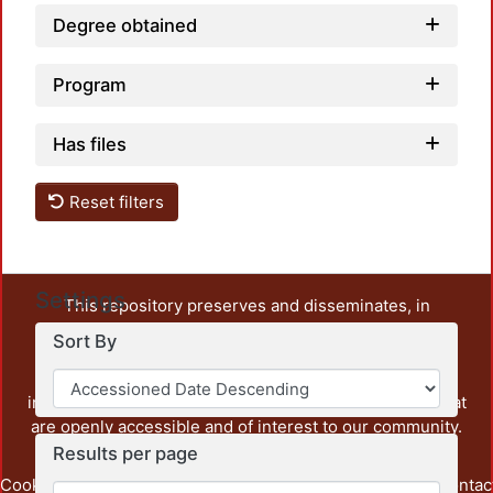
Degree obtained
Program
Has files
Reset filters
Settings
This repository preserves and disseminates, in
unrestricted open access, the teaching and research
Sort By
output of UAM Azcapotzalco. It also includes some
administrative and graphic documents from the
institution, as well as content from other institutions that
are openly accessible and of interest to our community.
Results per page
Cookie
Privacy
End User
Send
footer.link.contac