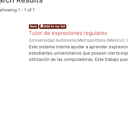
showing
1 - 1 of 1
Item
Add to my list
Tutor de expresiones regulares
(
Universidad Autónoma Metropolitana (México). 
de Servicios de Información.
,
1990-05
)
GONZALEZ
Este sistema intenta ayudar a aprender expresion
estudiantes universitarios que poseen cierta exp
utilización de las computadoras. Este trabajo pued
investigación y desarrollo para mejorar este tipo
g...