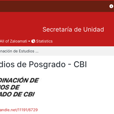
Secretaría de Unidad
All of Zaloamati
Statistics
Coordinación de Estudios de Posgrado - CBI
dios de Posgrado - CBI
handle.net/11191/6729