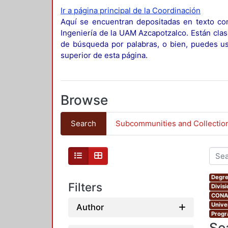
Ir a página principal de la Coordinación
Aquí se encuentran depositadas en texto com
Ingeniería de la UAM Azcapotzalco. Están clas
de búsqueda por palabras, o bien, puedes usa
superior de esta página.
Browse
Search
Subcommunities and Collectio
Degre
Filters
Divis
CONAH
Unive
Author
Progr
Se