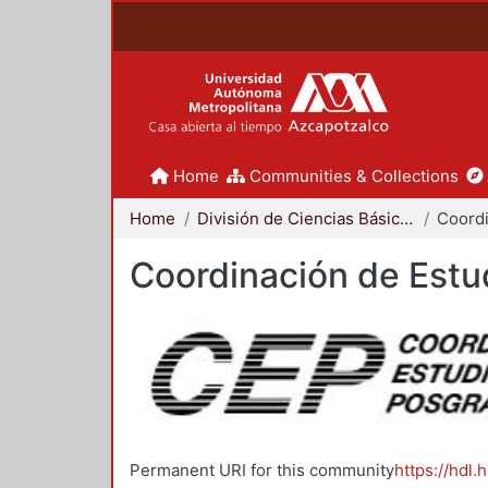
Home
Communities & Collections
Home
División de Ciencias Básicas e Ingeniería
Coordinación de Estu
Permanent URI for this community
https://hdl.