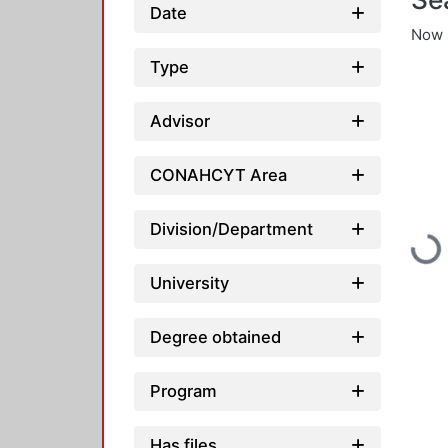
Date
Now 
Type
Advisor
CONAHCYT Area
Division/Department
Loadin
University
Degree obtained
Program
Has files