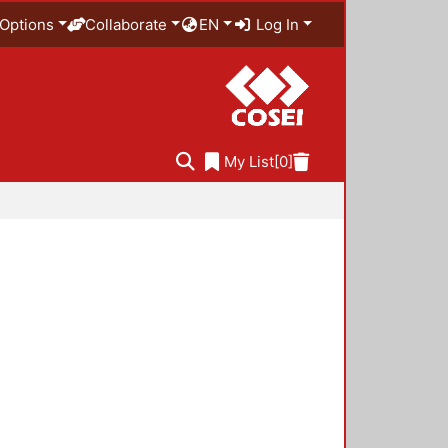
Options
Collaborate
EN
Log In
My List
[0]