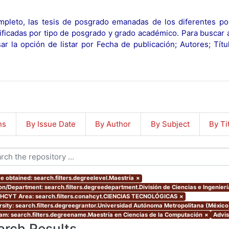
pleto, las tesis de posgrado emanadas de los diferentes po
ificadas por tipo de posgrado y grado académico. Para buscar 
r la opción de listar por Fecha de publicación; Autores; Tít
ns
By Issue Date
By Author
By Subject
By Ti
e obtained: search.filters.degreelevel.Maestría
×
ion/Department: search.filters.degreedepartment.División de Ciencias e Ingenierí
CYT Area: search.filters.conahcyt.CIENCIAS TECNOLÓGICAS
×
rsity: search.filters.degreegrantor.Universidad Autónoma Metropolitana (Méxic
am: search.filters.degreename.Maestría en Ciencias de la Computación
×
Advis
arch Results