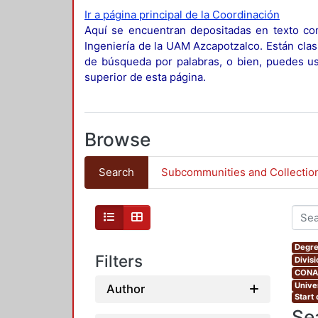
Ir a página principal de la Coordinación
Aquí se encuentran depositadas en texto com
Ingeniería de la UAM Azcapotzalco. Están clas
de búsqueda por palabras, o bien, puedes usa
superior de esta página.
Browse
Search
Subcommunities and Collectio
Degre
Filters
Divis
CONAH
Unive
Author
Start
Se