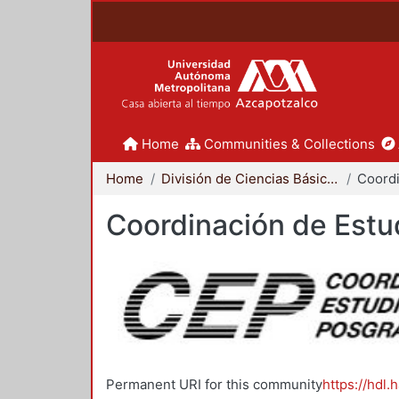
Home
Communities & Collections
Home
División de Ciencias Básicas e Ingeniería
Coordinación de Estu
Permanent URI for this community
https://hdl.