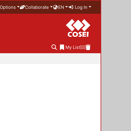
Options
Collaborate
EN
Log In
My List
[0]