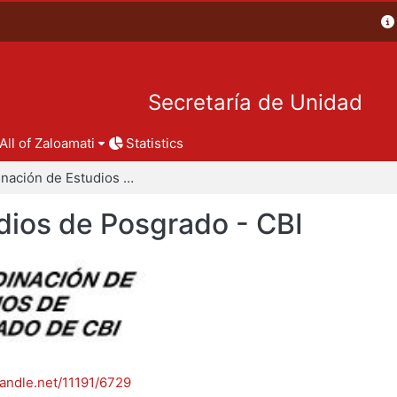
Secretaría de Unidad
All of Zaloamati
Statistics
Coordinación de Estudios de Posgrado - CBI
dios de Posgrado - CBI
handle.net/11191/6729