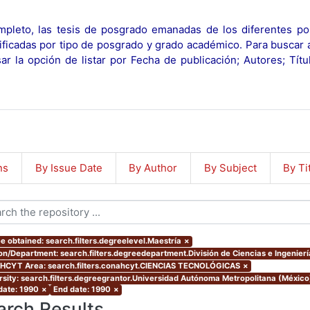
pleto, las tesis de posgrado emanadas de los diferentes po
ificadas por tipo de posgrado y grado académico. Para buscar 
r la opción de listar por Fecha de publicación; Autores; Tít
ns
By Issue Date
By Author
By Subject
By Ti
e obtained: search.filters.degreelevel.Maestría
×
ion/Department: search.filters.degreedepartment.División de Ciencias e Ingenierí
CYT Area: search.filters.conahcyt.CIENCIAS TECNOLÓGICAS
×
rsity: search.filters.degreegrantor.Universidad Autónoma Metropolitana (Méxic
 date: 1990
×
End date: 1990
×
arch Results