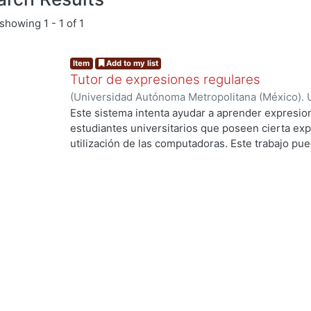
showing
1 - 1 of 1
Item
Add to my list
Tutor de expresiones regulares
(
Universidad Autónoma Metropolitana (México). 
de Servicios de Información.
,
1990-05
)
GONZALEZ
Este sistema intenta ayudar a aprender expresion
estudiantes universitarios que poseen cierta exp
g...
utilización de las computadoras. Este trabajo pued
investigación y desarrollo para mejorar este tipo