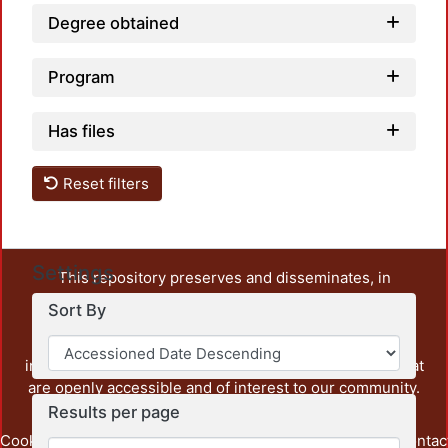
Degree obtained
Program
Has files
Reset filters
Settings
This repository preserves and disseminates, in
unrestricted open access, the teaching and research
Sort By
output of UAM Azcapotzalco. It also includes some
administrative and graphic documents from the
institution, as well as content from other institutions that
are openly accessible and of interest to our community.
Results per page
Cookie
Privacy
End User
Send
footer.link.contac