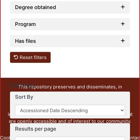
Degree obtained
Program
Has files
Reset filters
Settings
This repository preserves and disseminates, in
unrestricted open access, the teaching and research
Sort By
output of UAM Azcapotzalco. It also includes some
administrative and graphic documents from the
institution, as well as content from other institutions that
are openly accessible and of interest to our community.
Results per page
Cookie
Privacy
End User
Send
footer.link.contac