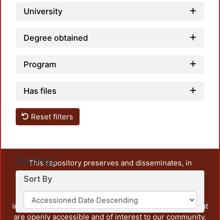
University
Degree obtained
Program
Has files
Reset filters
Settings
This repository preserves and disseminates, in
unrestricted open access, the teaching and research
Sort By
output of UAM Azcapotzalco. It also includes some
administrative and graphic documents from the
institution, as well as content from other institutions that
are openly accessible and of interest to our community.